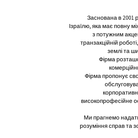
Заснована в 2001 р
Ізраїлю, яка має повну 
з потужним акце
транзакційній роботі
землі та ш
Фірма розташо
комерційн
Фірма пропонує сво
обслуговува
корпоративно
високопрофесійне о
Ми прагнемо надати
розуміння справ та 