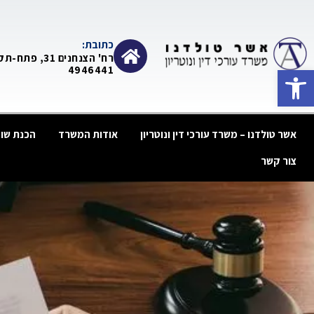
כתובת:
רח' הצנחנים 31, פתח
פתח סרגל נגישות
4946441
אשר טולדנו – משרד עורכי דין ונוטריון
אודות המשרד
הכנת שומ
צור קשר