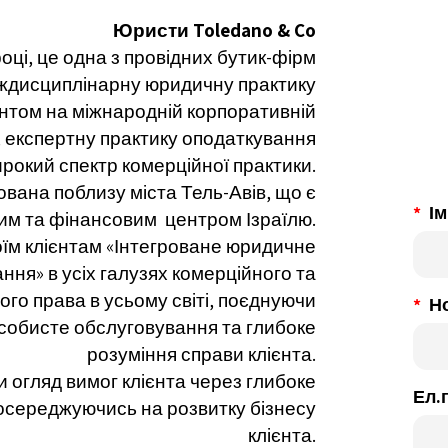
Юристи Toledano & Co
оці, це одна з провідних бутик-фірм
міждисциплінарну юридичну практику
нтом на міжнародній корпоративній
, експертну практику оподаткування
ирокий спектр комерційної практики.
вана поблизу міста Тель-Авів, що є
Ім
им та фінансовим центром Ізраїлю.
їм клієнтам «Інтегроване юридичне
ння» в усіх галузях комерційного та
го права в усьому світі, поєднуючи
Н
собисте обслуговування та глибоке
розуміння справи клієнта.
 огляд вимог клієнта через глибоке
Ел.
зосереджуючись на розвитку бізнесу
клієнта.