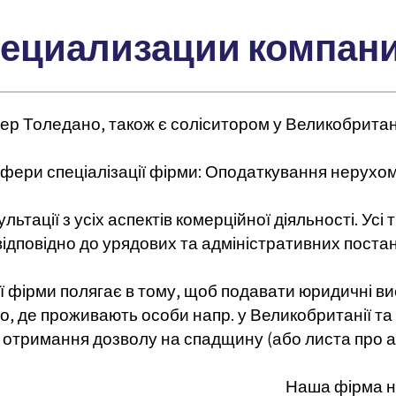
пециализации компан
р Толедано, також є соліситором у Великобританії
фери спеціалізації фірми: Оподаткування нерухомо
льтації з усіх аспектів комерційної діяльності. Ус
відповідно до урядових та адміністративних постано
 фірми полягає в тому, щоб подавати юридичні ви
о, де проживають особи напр. у Великобританії та Го
 отримання дозволу на спадщину (або листа про ад
Наша фірма на