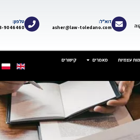
דוא"ל:
טלפון:
-תקוה
3-9046460
asher@law-toledano.com
ות עצמיות
מאמרים
קישורים