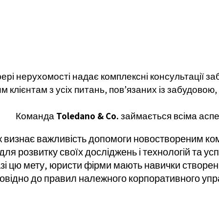
ері нерухомості надає комплексні консультації за
 клієнтам з усіх питань, пов’язаних із забудовою,
Команда
Toledano & Co.
займається всіма аспе
 визнає важливість допомоги новоствореним ком
ля розвитку своїх досліджень і технологій та успі
зі цю мету, юристи фірми мають навички створен
овідно до правил належного корпоративного управ