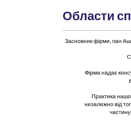
Области с
Засновник фірми, пан Аше
С
Фірма надає консу
Практика нашої
незалежно від тог
частину