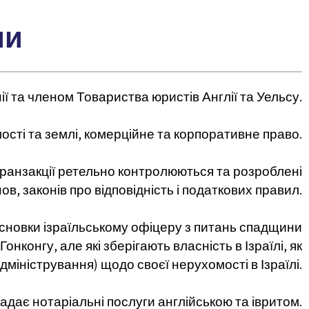
ии
 та членом Товариства юристів Англії та Уельсу.
сті та землі, комерційне та корпоративне право.
і транзакції ретельно контролюються та розроблені
в, законів про відповідність і податкових правил.
сновки ізраїльському офіцеру з питань спадщини
нконгу, але які зберігають власність в Ізраїлі, як
міністрування) щодо своєї нерухомості в Ізраїлі.
дає нотаріальні послуги англійською та івритом.