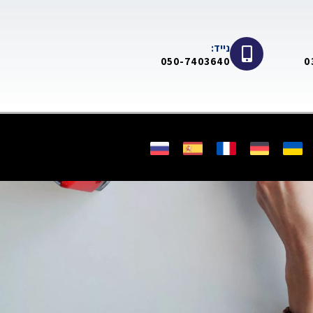
נייד:
050-7403640
0