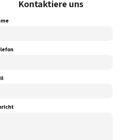
Kontaktiere uns
ame
lefon
il
hricht