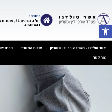
כתובת:
רח' הצנחנים 31, פתח
פתח סרגל נגישות
4946441
אשר טולדנו – משרד עורכי דין ונוטריון
אודות המשרד
הכנת שומ
צור קשר