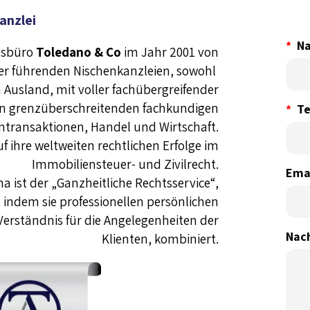
anzlei
N
tsbüro
Toledano & Co
im Jahr 2001 von
 der führenden Nischenkanzleien, sowohl
im Ausland, mit voller fachübergreifender
in grenzüberschreitenden fachkundigen
Te
ntransaktionen, Handel und Wirtschaft.
auf ihre weltweiten rechtlichen Erfolge im
Immobiliensteuer- und Zivilrecht.
Ema
ma ist der „Ganzheitliche Rechtsservice“,
, indem sie professionellen persönlichen
 Verständnis für die Angelegenheiten der
Nac
Klienten, kombiniert.