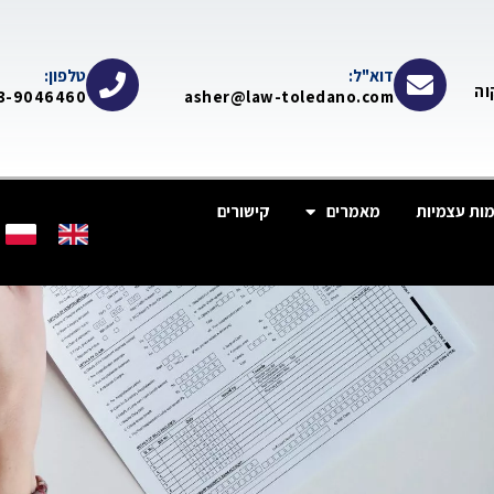
דוא"ל:
טלפון:
-תקוה
3-9046460
asher@law-toledano.com
ות עצמיות
מאמרים
קישורים